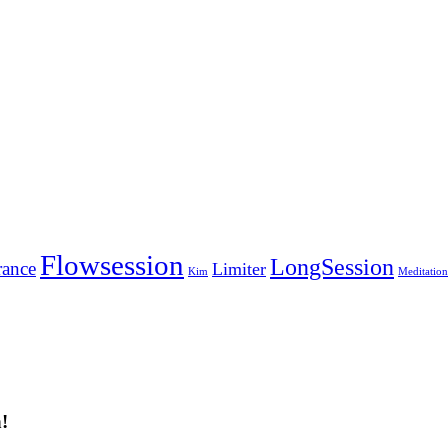
Flowsession
LongSession
ance
Limiter
Kim
Meditation
!