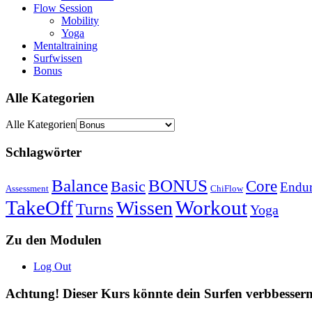
Flow Session
Mobility
Yoga
Mentaltraining
Surfwissen
Bonus
Alle Kategorien
Alle Kategorien
Schlagwörter
Balance
BONUS
Core
Basic
Endur
Assessment
ChiFlow
TakeOff
Workout
Wissen
Turns
Yoga
Zu den Modulen
Log Out
Achtung! Dieser Kurs könnte dein Surfen verbbessern